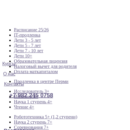
Расписание 25/26
IT-продленка
Дети 3 - 5 лет
Дети 5 - 7 лет
Дети 7 - 10 лет
Дети 10+
Образовательная лицензия
Курсы
Налоговый вычет для родителя
Оплата маткапиталом
О нас
Продленка в центре Перми
Контакты
Исследователь 3+
+7 982 245 0758
Инженер 4+
Наука 1 ступень 4+
Чтение 4+
Робототехника 5+ (1,2 ступени)
Наука 2 ступень 7+
Соревнования 7+